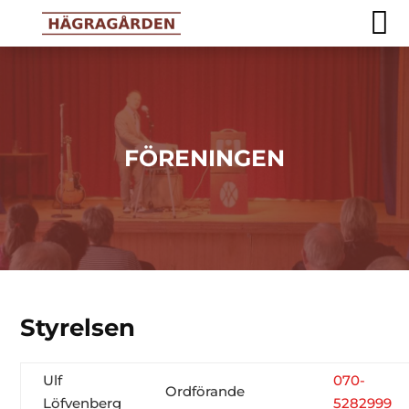

FÖRENINGEN
Styrelsen
Ulf
070-
Ordförande
Löfvenberg
5282999