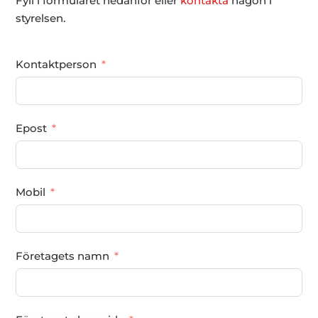
Fyll i formuläret nedanför eller
kontakta
någon i
styrelsen.
Kontaktperson
Epost
Mobil
Företagets namn