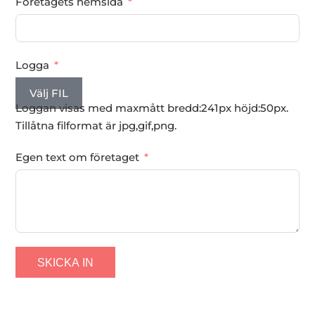
Företagets hemsida
Logga
Välj FIL
Loggan visas med maxmått bredd:241px höjd:50px.
Tillåtna filformat är jpg,gif,png.
Egen text om företaget
SKICKA IN